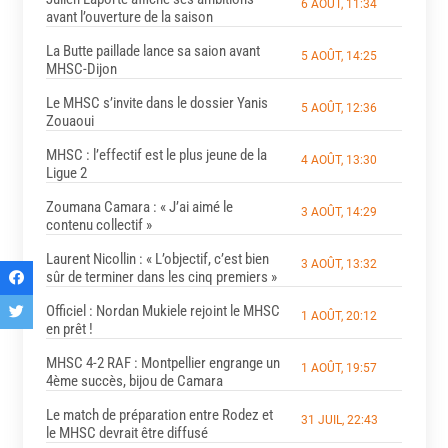
6 AOÛT, 11:34
avant l’ouverture de la saison
La Butte paillade lance sa saion avant
5 AOÛT, 14:25
MHSC-Dijon
Le MHSC s’invite dans le dossier Yanis
5 AOÛT, 12:36
Zouaoui
MHSC : l’effectif est le plus jeune de la
4 AOÛT, 13:30
Ligue 2
Zoumana Camara : « J’ai aimé le
3 AOÛT, 14:29
contenu collectif »
Laurent Nicollin : « L’objectif, c’est bien
3 AOÛT, 13:32
sûr de terminer dans les cinq premiers »
Officiel : Nordan Mukiele rejoint le MHSC
1 AOÛT, 20:12
en prêt !
MHSC 4-2 RAF : Montpellier engrange un
1 AOÛT, 19:57
4ème succès, bijou de Camara
Le match de préparation entre Rodez et
31 JUIL, 22:43
le MHSC devrait être diffusé