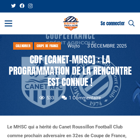
Se connecter
Wojto
3 DÉCEMBRE 2025
CALENDRIER
COUPE DE FRANCE
CDF [CANET-MHSC] : LA
PROGRAMMATION DE LA RENCONTRE
EST CONNUE !
533
1
Commentaire
Le MHSC qui a hérité du Canet Roussillon Football Club
comme prochain adversaire en 32es de Coupe de France,