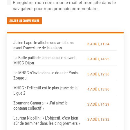
Enregistrer mon nom, mon e-mail et mon site dans le
navigateur pour mon prochain commentaire.
LAISSER UN COMMENTAIRE
Julien Laporte affiche ses ambitions
6 AOÛT, 11:34
avant l’ouverture de la saison
La Butte paillade lance sa saion avant
5 AOÛT, 14:25
MHSC-Dijon
Le MHSC s’invite dans le dossier Yanis
5 AOÛT, 12:36
Zouaoui
MHSC : l’effectif est le plus jeune de la
4 AOÛT, 13:30
Ligue 2
Zoumana Camara : « J’ai aimé le
3 AOÛT, 14:29
contenu collectif »
Laurent Nicollin : « L’objectif, c’est bien
3 AOÛT, 13:32
sûr de terminer dans les cinq premiers »