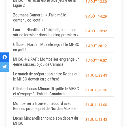
MHSC : l’effectif est le plus jeune de la
4 AOÛT, 13:30
Ligue 2
Zoumana Camara : « J’ai aimé le
3 AOÛT, 14:29
contenu collectif »
Laurent Nicollin : « L’objectif, c’est bien
3 AOÛT, 13:32
sûr de terminer dans les cinq premiers »
Officiel : Nordan Mukiele rejoint le MHSC
1 AOÛT, 20:12
en prêt !
MHSC 4-2 RAF : Montpellier engrange un
1 AOÛT, 19:57
4ème succès, bijou de Camara
Le match de préparation entre Rodez et
31 JUIL, 22:43
le MHSC devrait être diffusé
Officiel : Lucas Mincarelli quitte le MHSC
31 JUIL, 20:36
et s’engage à l’Estrela Amadora
Montpellier a trouvé un accord avec
31 JUIL, 14:00
Rennes pour le prêt de Nordan Mukiele
Lucas Mincarelli annonce son départ du
31 JUIL, 12:43
MHSC