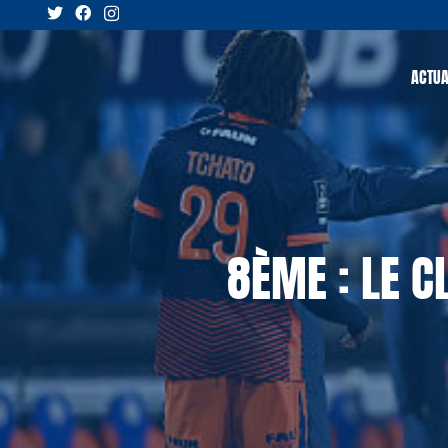
ACTUA
8ÈME : LE C