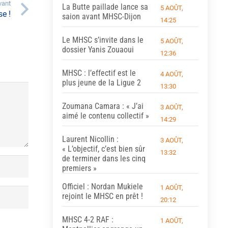
vant
La Butte paillade lance sa
5 AOÛT,
se !
saion avant MHSC-Dijon
14:25
Le MHSC s’invite dans le
5 AOÛT,
dossier Yanis Zouaoui
12:36
MHSC : l’effectif est le
4 AOÛT,
plus jeune de la Ligue 2
13:30
Zoumana Camara : « J’ai
3 AOÛT,
aimé le contenu collectif »
14:29
Laurent Nicollin :
3 AOÛT,
« L’objectif, c’est bien sûr
13:32
de terminer dans les cinq
premiers »
Officiel : Nordan Mukiele
1 AOÛT,
rejoint le MHSC en prêt !
20:12
MHSC 4-2 RAF :
1 AOÛT,