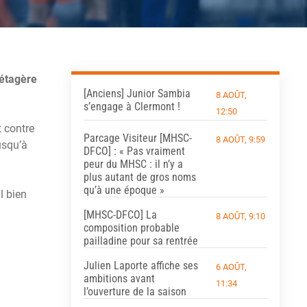
’étagère
[Anciens] Junior Sambia
8 AOÛT,
s’engage à Clermont !
12:50
 contre
Parcage Visiteur [MHSC-
8 AOÛT, 9:59
usqu’à
DFCO] : « Pas vraiment
peur du MHSC : il n’y a
plus autant de gros noms
qu’à une époque »
l bien
[MHSC-DFCO] La
8 AOÛT, 9:10
composition probable
pailladine pour sa rentrée
Julien Laporte affiche ses
6 AOÛT,
ambitions avant
11:34
l’ouverture de la saison