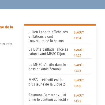
ne de la
Julien Laporte affiche ses
6 AOÛT,
ambitions avant
11:34
l’ouverture de la saison
 sursis.
La Butte paillade lance sa
5 AOÛT,
saion avant MHSC-Dijon
14:25
Le MHSC s’invite dans le
5 AOÛT,
dossier Yanis Zouaoui
12:36
MHSC : l’effectif est le
4 AOÛT,
plus jeune de la Ligue 2
13:30
Zoumana Camara : « J’ai
3 AOÛT,
aimé le contenu collectif »
14:29