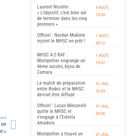
Laurent Nicollin :
3 AOÛT,
« L’objectif, c’est bien sûr
13:32
de terminer dans les cinq
premiers »
Officiel : Nordan Mukiele
1 AOÛT,
rejoint le MHSC en prêt !
20:12
MHSC 4-2 RAF :
1 AOÛT,
Montpellier engrange un
19:57
4ème succès, bijou de
Camara
Le match de préparation
31 JUIL,
entre Rodez et le MHSC
22:43
devrait être diffusé
Officiel : Lucas Mincarelli
31 JUIL,
quitte le MHSC et
20:36
s’engage à l’Estrela
vant
Amadora
 on
nt »
Montpellier a trouvé un
31 JUIL,