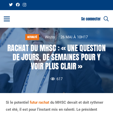
Se connecter
Wojto
26 MAI À 10H17
ACTUALITÉ
RACHAT DU MHSC : « UNE QUESTION
DE JOURS, DE SEMAINES POUR Y
VOIR PLUS CLAIR »
617
Si le potentiel
futur rachat
du MHSC devait et doit rythmer
cet été, il est pour l’instant mis en ralenti. Le président