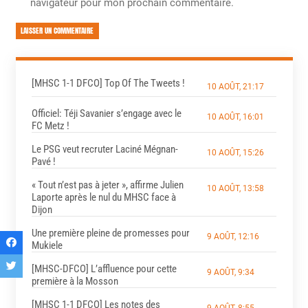
navigateur pour mon prochain commentaire.
LAISSER UN COMMENTAIRE
[MHSC 1-1 DFCO] Top Of The Tweets !
10 AOÛT, 21:17
Officiel: Téji Savanier s’engage avec le
10 AOÛT, 16:01
FC Metz !
Le PSG veut recruter Laciné Mégnan-
10 AOÛT, 15:26
Pavé !
« Tout n’est pas à jeter », affirme Julien
10 AOÛT, 13:58
Laporte après le nul du MHSC face à
Dijon
Une première pleine de promesses pour
9 AOÛT, 12:16
Mukiele
[MHSC-DFCO] L’affluence pour cette
9 AOÛT, 9:34
première à la Mosson
[MHSC 1-1 DFCO] Les notes des
9 AOÛT, 8:55