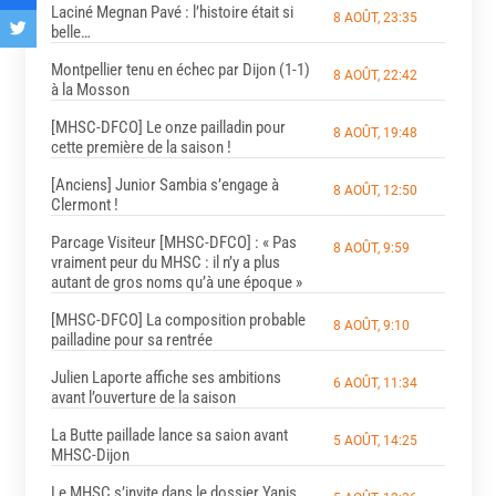
Laciné Megnan Pavé : l’histoire était si
8 AOÛT, 23:35
belle…
Montpellier tenu en échec par Dijon (1-1)
8 AOÛT, 22:42
à la Mosson
[MHSC-DFCO] Le onze pailladin pour
8 AOÛT, 19:48
cette première de la saison !
[Anciens] Junior Sambia s’engage à
8 AOÛT, 12:50
Clermont !
Parcage Visiteur [MHSC-DFCO] : « Pas
8 AOÛT, 9:59
vraiment peur du MHSC : il n’y a plus
autant de gros noms qu’à une époque »
[MHSC-DFCO] La composition probable
8 AOÛT, 9:10
pailladine pour sa rentrée
Julien Laporte affiche ses ambitions
6 AOÛT, 11:34
avant l’ouverture de la saison
La Butte paillade lance sa saion avant
5 AOÛT, 14:25
MHSC-Dijon
Le MHSC s’invite dans le dossier Yanis