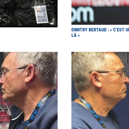
DIMITRY BERTAUD : « C’EST
LÀ »