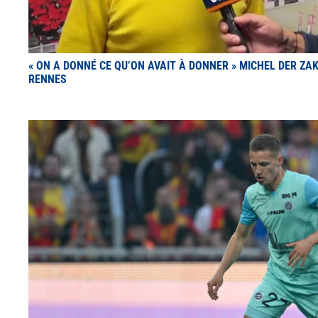
« ON A DONNÉ CE QU’ON AVAIT À DONNER » MICHEL DER ZA
RENNES