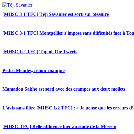
[MHSC 3-1 TFC] Téji Savanier est sorti sur blessure
[MHSC 3-1 TFC] Montpellier s’impose sans difficultés face à To
[MHSC 1-2 TFC] Top of The Tweets
Pedro Mendes, retour manqué
Mamadou Sakho est sorti avec des crampes aux deux mollets
L’avis sans filtre [MHSC 1-2 TFC] : « Je pense que les erreurs d’
[MHSC-TFC] Belle affluence hier au stade de la Mosson