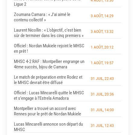
4 AOÛT, 13:30
Ligue 2
Zoumana Camara : « J’ai aimé le
3 AOÛT, 14:29
contenu collectif »
Laurent Nicollin : « L’objectif, c’est bien
3 AOÛT, 13:32
sûr de terminer dans les cinq premiers »
Officiel : Nordan Mukiele rejoint le MHSC
1 AOÛT, 20:12
en prêt !
MHSC 4-2 RAF : Montpellier engrange un
1 AOÛT, 19:57
4ème succès, bijou de Camara
Le match de préparation entre Rodez et
31 JUIL, 22:43
le MHSC devrait être diffusé
Officiel : Lucas Mincarelli quitte le MHSC
31 JUIL, 20:36
et s’engage à l’Estrela Amadora
Montpellier a trouvé un accord avec
31 JUIL, 14:00
Rennes pour le prêt de Nordan Mukiele
Lucas Mincarelli annonce son départ du
31 JUIL, 12:43
MHSC