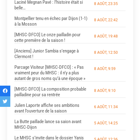
Laciné Megnan Pavé : l’histoire était si
8 AOÛT, 23:35
belle…
Montpellier tenu en échec par Dijon (1-1)
8 AOÛT, 22:42
à la Mosson
[MHSC-DFCO] Le onze pailladin pour
8 AOÛT, 19:48
cette première de la saison !
[Anciens] Junior Sambia s’engage à
8 AOÛT, 12:50
Clermont !
Parcage Visiteur [MHSC-DFCO] : « Pas
8 AOÛT, 9:59
vraiment peur du MHSC : il n’y a plus
autant de gros noms qu’à une époque »
[MHSC-DFCO] La composition probable
8 AOÛT, 9:10
pailladine pour sa rentrée
Julien Laporte affiche ses ambitions
6 AOÛT, 11:34
avant l’ouverture de la saison
La Butte paillade lance sa saion avant
5 AOÛT, 14:25
MHSC-Dijon
Le MHSC s’invite dans le dossier Yanis
5 AOÛT, 12:36