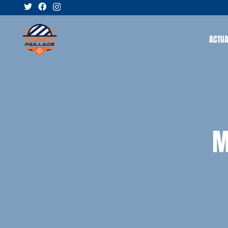
ACTUA
M