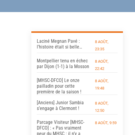
Laciné Megnan Pavé :
8 AOÛT,
l’histoire était si belle…
23:35
Montpellier tenu en échec
8 AOÛT,
par Dijon (1-1) à la Mosson
22:42
[MHSC-DFCO] Le onze
8 AOÛT,
pailladin pour cette
19:48
première de la saison !
[Anciens] Junior Sambia
8 AOÛT,
s’engage à Clermont !
12:50
Parcage Visiteur [MHSC-
8 AOÛT, 9:59
DFCO] : « Pas vraiment
peur du MHSC : il n’y a