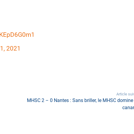
/6KEpD6G0m1
1, 2021
Article sui
n
MHSC 2 – 0 Nantes : Sans briller, le MHSC domine 
canar