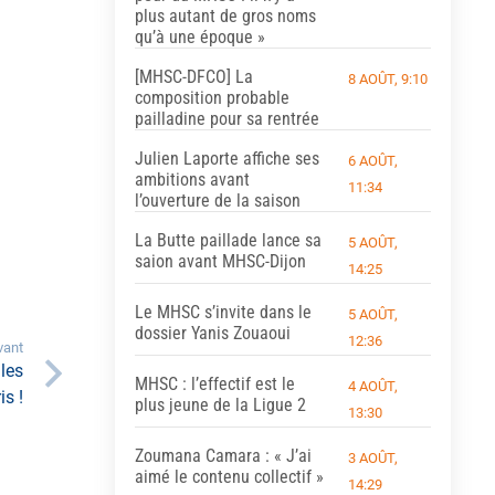
plus autant de gros noms
qu’à une époque »
[MHSC-DFCO] La
8 AOÛT, 9:10
composition probable
pailladine pour sa rentrée
Julien Laporte affiche ses
6 AOÛT,
ambitions avant
11:34
l’ouverture de la saison
La Butte paillade lance sa
5 AOÛT,
saion avant MHSC-Dijon
14:25
Le MHSC s’invite dans le
5 AOÛT,
dossier Yanis Zouaoui
12:36
vant
les
MHSC : l’effectif est le
4 AOÛT,
is !
plus jeune de la Ligue 2
13:30
Zoumana Camara : « J’ai
3 AOÛT,
aimé le contenu collectif »
14:29