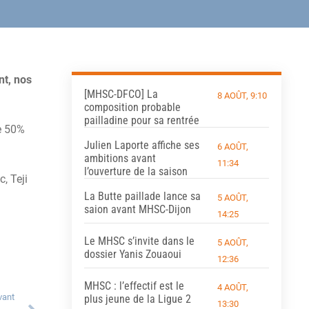
nt, nos
[MHSC-DFCO] La
8 AOÛT, 9:10
composition probable
pailladine pour sa rentrée
e 50%
Julien Laporte affiche ses
6 AOÛT,
ambitions avant
11:34
l’ouverture de la saison
, Teji
La Butte paillade lance sa
5 AOÛT,
saion avant MHSC-Dijon
14:25
Le MHSC s’invite dans le
5 AOÛT,
dossier Yanis Zouaoui
12:36
MHSC : l’effectif est le
4 AOÛT,
vant
plus jeune de la Ligue 2
13:30