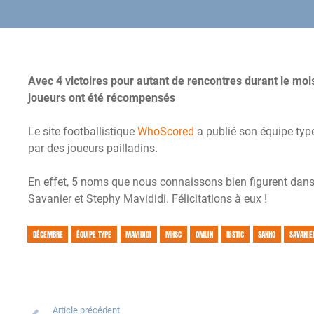
Avec 4 victoires pour autant de rencontres durant le moi
joueurs ont été récompensés
Le site footballistique
WhoScored
a publié son équipe typ
par des joueurs pailladins.
En effet, 5 noms que nous connaissons bien figurent dans
Savanier et Stephy Mavididi. Félicitations à eux !
DÉCEMBRE
ÉQUIPE TYPE
MAVIDIDI
MHSC
OMLIN
RISTIC
SAKHO
SAVANIE
Article précédent