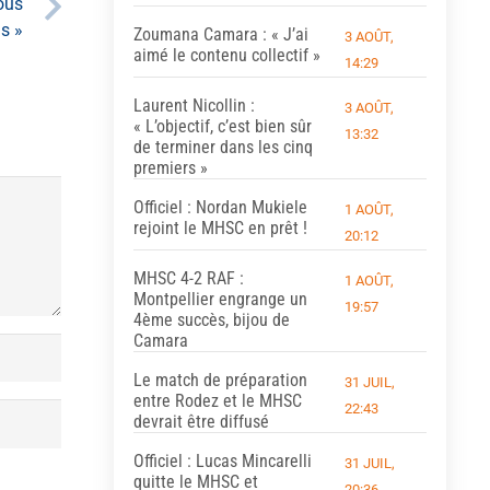
sous
s »
Zoumana Camara : « J’ai
3 AOÛT,
aimé le contenu collectif »
14:29
Laurent Nicollin :
3 AOÛT,
« L’objectif, c’est bien sûr
13:32
de terminer dans les cinq
premiers »
Officiel : Nordan Mukiele
1 AOÛT,
rejoint le MHSC en prêt !
20:12
MHSC 4-2 RAF :
1 AOÛT,
Montpellier engrange un
19:57
4ème succès, bijou de
Camara
Le match de préparation
31 JUIL,
entre Rodez et le MHSC
22:43
devrait être diffusé
Officiel : Lucas Mincarelli
31 JUIL,
quitte le MHSC et
20:36