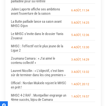
pailladine pour sa rentrée
Julien Laporte affiche ses ambitions
6 AOÛT, 11:34
avant l’ouverture de la saison
La Butte paillade lance sa saion avant
5 AOÛT, 14:25
MHSC-Dijon
Le MHSC s’invite dans le dossier Yanis
5 AOÛT, 12:36
Zouaoui
MHSC : l’effectif est le plus jeune de la
4 AOÛT, 13:30
Ligue 2
Zoumana Camara : « J’ai aimé le
3 AOÛT, 14:29
contenu collectif »
Laurent Nicollin : « L’objectif, c’est bien
3 AOÛT, 13:32
sûr de terminer dans les cinq premiers »
Officiel : Nordan Mukiele rejoint le MHSC
1 AOÛT, 20:12
en prêt !
MHSC 4-2 RAF : Montpellier engrange un
1 AOÛT, 19:57
4ème succès, bijou de Camara