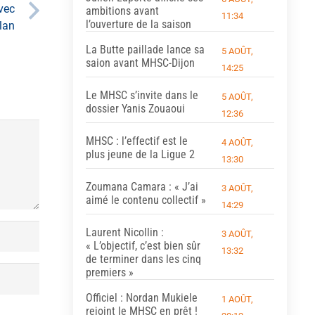
vec
ambitions avant
11:34
l’ouverture de la saison
lan
La Butte paillade lance sa
5 AOÛT,
saion avant MHSC-Dijon
14:25
Le MHSC s’invite dans le
5 AOÛT,
dossier Yanis Zouaoui
12:36
MHSC : l’effectif est le
4 AOÛT,
plus jeune de la Ligue 2
13:30
Zoumana Camara : « J’ai
3 AOÛT,
aimé le contenu collectif »
14:29
Laurent Nicollin :
3 AOÛT,
« L’objectif, c’est bien sûr
13:32
de terminer dans les cinq
premiers »
Officiel : Nordan Mukiele
1 AOÛT,
rejoint le MHSC en prêt !