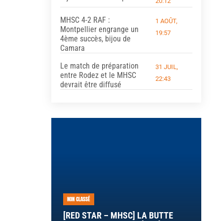
20:12
MHSC 4-2 RAF :
1 AOÛT,
Montpellier engrange un
19:57
4ème succès, bijou de
Camara
Le match de préparation
31 JUIL,
entre Rodez et le MHSC
22:43
devrait être diffusé
NON CLASSÉ
[RED STAR – MHSC] LA BUTTE