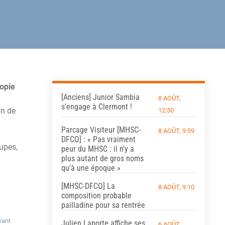
iopie
[Anciens] Junior Sambia
8 AOÛT,
s’engage à Clermont !
in de
12:50
Parcage Visiteur [MHSC-
8 AOÛT, 9:59
DFCO] : « Pas vraiment
upes,
peur du MHSC : il n’y a
plus autant de gros noms
qu’à une époque »
[MHSC-DFCO] La
8 AOÛT, 9:10
composition probable
pailladine pour sa rentrée
vant
Julien Laporte affiche ses
6 AOÛT,