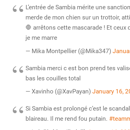
L’entrée de Sambia mérite une sanction p
merde de mon chien sur un trottoir, att
🛑 arrêtons cette mascarade ! Et ceux q
je me marre
— Mika Montpellier (@Mika347)
Janua
Sambia merci c est bon prend tes valis
bas les couilles total
— Xavinho (@XavPayan)
January 16, 
Si Sambia est prolongé c’est le scanda
blaireau. Il me rend fou putain.
#team