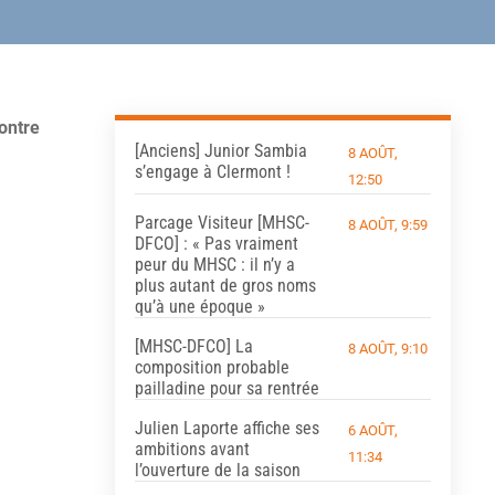
ontre
[Anciens] Junior Sambia
8 AOÛT,
s’engage à Clermont !
12:50
Parcage Visiteur [MHSC-
8 AOÛT, 9:59
DFCO] : « Pas vraiment
peur du MHSC : il n’y a
plus autant de gros noms
qu’à une époque »
[MHSC-DFCO] La
8 AOÛT, 9:10
composition probable
pailladine pour sa rentrée
Julien Laporte affiche ses
6 AOÛT,
ambitions avant
11:34
l’ouverture de la saison