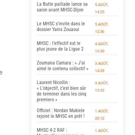
La Butte paillade lance sa
5 AOÛT,
saion avant MHSC-Dijon
14:25
Le MHSC s’invite dans le
5 AOÛT,
dossier Yanis Zouaoui
12:36
MHSC : l’effectif est le
4 AOÛT,
plus jeune de la Ligue 2
13:30
Zoumana Camara : « J’ai
3 AOÛT,
aimé le contenu collectif »
14:29
e
Laurent Nicollin :
3 AOÛT,
« L’objectif, c’est bien sûr
13:32
de terminer dans les cinq
premiers »
Officiel : Nordan Mukiele
1 AOÛT,
rejoint le MHSC en prêt !
20:12
MHSC 4-2 RAF :
1 AOÛT,