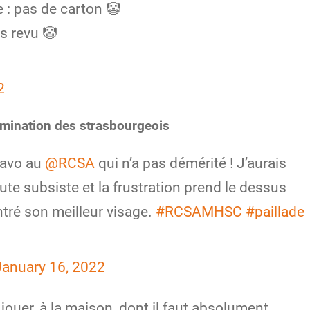
 : pas de carton 🤡
s revu 🤡
2
omination des strasbourgeois
ravo au
@RCSA
qui n’a pas démérité ! J’aurais
ute subsiste et la frustration prend le dessus
tré son meilleur visage.
#RCSAMHSC
#paillade
January 16, 2022
 jouer, à la maison, dont il faut absolument