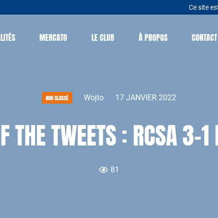
Ce site es
LITÉS
MERCATO
LE CLUB
À PROPOS
CONTACT
Wojto
17 JANVIER 2022
NON CLASSÉ
F THE TWEETS : RCSA 3-
81