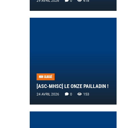
0
418
29 AVRIL 2026
NON CLASSÉ
[ASC-MHSC] LE ONZE PAILLADIN !
0
153
24 AVRIL 2026