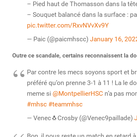
– Pied haut de Thomasson dans la tête
– Souquet balancé dans la surface : pa
pic.twitter.com/RxvNVvXv9Y
— Paic (@paicmhscc)
January 16, 202
Outre ce scandale, certains reconnaissent la d
Par contre les mecs soyons sport et b
préféré qu’on prenne 3-1 à 11 ! La le do
meme si
@MontpellierHSC
n’a pas mon
#mhsc
#teammhsc
— Venec🐧Crosby (@Venec9paillade)
Bon, il nous reste un match en retard à