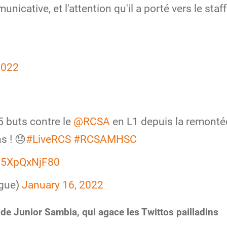
icative, et l'attention qu'il a porté vers le staff
2022
5 buts contre le
@RCSA
en L1 depuis la remonté
s ! 😓
#LiveRCS
#RCSAMHSC
m/5XpQxNjF80
ague)
January 16, 2022
de Junior Sambia, qui agace les Twittos pailladins