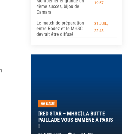
Montpellier engrange un
19:57
4ème succès, bijou de
Camara
Le match de préparation
31 JUIL,
entre Rodez et le MHSC
22:43
devrait être diffusé
n
NON CLASSÉ
[RED STAR – MHSC] LA BUTTE
PAILLADE VOUS EMMÈNE À PARIS
!