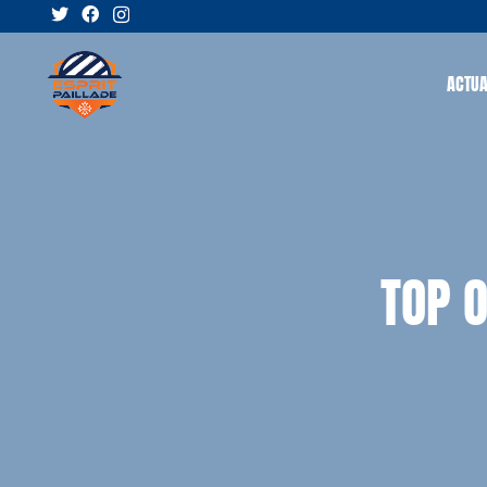
ACTUA
TOP O