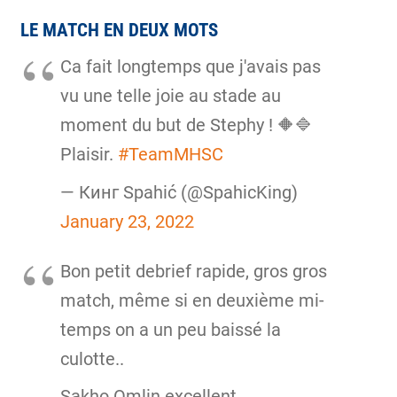
LE MATCH EN DEUX MOTS
Ca fait longtemps que j'avais pas
vu une telle joie au stade au
moment du but de Stephy ! 🔶️🔷️
Plaisir.
#TeamMHSC
— Кинг Spahić (@SpahicKing)
January 23, 2022
Bon petit debrief rapide, gros gros
match, même si en deuxième mi-
temps on a un peu baissé la
culotte..
Sakho Omlin excellent