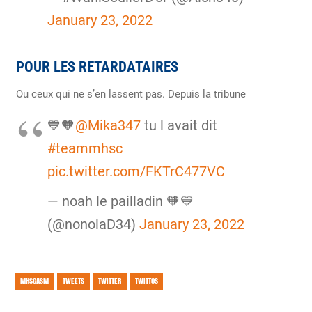
January 23, 2022
POUR LES RETARDATAIRES
Ou ceux qui ne s’en lassent pas. Depuis la tribune
💙🧡
@Mika347
tu l avait dit
#teammhsc
pic.twitter.com/FKTrC477VC
— noah le pailladin 🧡💙
(@nonolaD34)
January 23, 2022
MHSCASM
TWEETS
TWITTER
TWITTOS