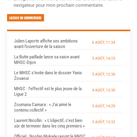
navigateur pour mon prochain commentaire.
LAISSER UN COMMENTAIRE
Julien Laporte affiche ses ambitions
6 AOÛT, 11:34
avant l’ouverture de la saison
La Butte paillade lance sa saion avant
5 AOÛT, 14:25
MHSC-Dijon
Le MHSC s’invite dans le dossier Yanis
5 AOÛT, 12:36
Zouaoui
MHSC : l’effectif est le plus jeune de la
4 AOÛT, 13:30
Ligue 2
Zoumana Camara : « J’ai aimé le
3 AOÛT, 14:29
contenu collectif »
Laurent Nicollin : « L’objectif, c’est bien
3 AOÛT, 13:32
sûr de terminer dans les cinq premiers »
Officiel : Nordan Mukiele rejoint le MHSC