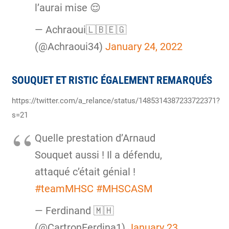
l’aurai mise 😌
— Achraoui🇱🇧🇪🇬
(@Achraoui34)
January 24, 2022
SOUQUET ET RISTIC ÉGALEMENT REMARQUÉS
https://twitter.com/a_relance/status/1485314387233722371?
s=21
Quelle prestation d’Arnaud
Souquet aussi ! Il a défendu,
attaqué c’était génial !
#teamMHSC
#MHSCASM
— Ferdinand 🇲🇭
(@CartronFerdina1)
January 23,