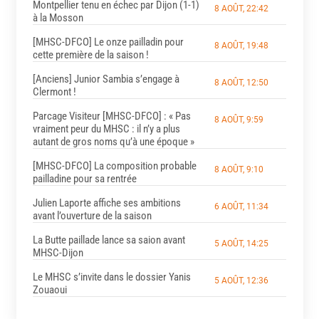
Montpellier tenu en échec par Dijon (1-1)
8 AOÛT, 22:42
à la Mosson
[MHSC-DFCO] Le onze pailladin pour
8 AOÛT, 19:48
cette première de la saison !
[Anciens] Junior Sambia s’engage à
8 AOÛT, 12:50
Clermont !
Parcage Visiteur [MHSC-DFCO] : « Pas
8 AOÛT, 9:59
vraiment peur du MHSC : il n’y a plus
autant de gros noms qu’à une époque »
[MHSC-DFCO] La composition probable
8 AOÛT, 9:10
pailladine pour sa rentrée
Julien Laporte affiche ses ambitions
6 AOÛT, 11:34
avant l’ouverture de la saison
La Butte paillade lance sa saion avant
5 AOÛT, 14:25
MHSC-Dijon
Le MHSC s’invite dans le dossier Yanis
5 AOÛT, 12:36
Zouaoui