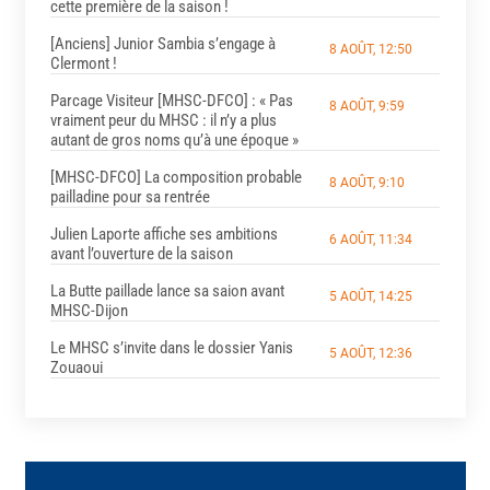
cette première de la saison !
[Anciens] Junior Sambia s’engage à
8 AOÛT, 12:50
Clermont !
Parcage Visiteur [MHSC-DFCO] : « Pas
8 AOÛT, 9:59
vraiment peur du MHSC : il n’y a plus
autant de gros noms qu’à une époque »
[MHSC-DFCO] La composition probable
8 AOÛT, 9:10
pailladine pour sa rentrée
Julien Laporte affiche ses ambitions
6 AOÛT, 11:34
avant l’ouverture de la saison
La Butte paillade lance sa saion avant
5 AOÛT, 14:25
MHSC-Dijon
Le MHSC s’invite dans le dossier Yanis
5 AOÛT, 12:36
Zouaoui