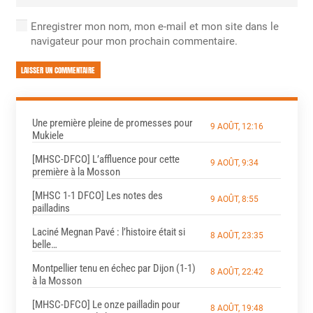
Enregistrer mon nom, mon e-mail et mon site dans le
navigateur pour mon prochain commentaire.
LAISSER UN COMMENTAIRE
Une première pleine de promesses pour
9 AOÛT, 12:16
Mukiele
[MHSC-DFCO] L’affluence pour cette
9 AOÛT, 9:34
première à la Mosson
[MHSC 1-1 DFCO] Les notes des
9 AOÛT, 8:55
pailladins
Laciné Megnan Pavé : l’histoire était si
8 AOÛT, 23:35
belle…
Montpellier tenu en échec par Dijon (1-1)
8 AOÛT, 22:42
à la Mosson
[MHSC-DFCO] Le onze pailladin pour
8 AOÛT, 19:48