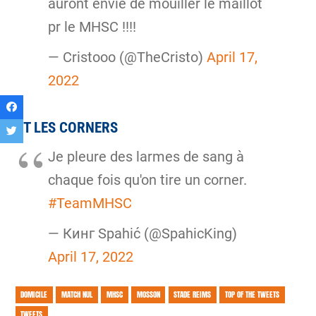
auront envie de mouiller le maillot
pr le MHSC !!!!
— Cristooo (@TheCristo)
April 17,
2022
ET LES CORNERS
Je pleure des larmes de sang à
chaque fois qu'on tire un corner.
#TeamMHSC
— Кинг Spahić (@SpahicKing)
April 17, 2022
DOMICILE
MATCH NUL
MHSC
MOSSON
STADE REIMS
TOP OF THE TWEETS
TWEETS