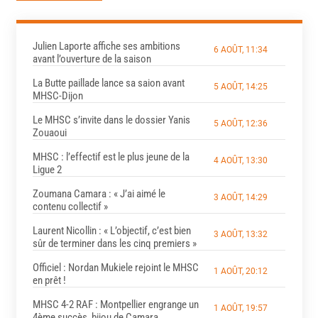
Julien Laporte affiche ses ambitions
6 AOÛT, 11:34
avant l’ouverture de la saison
La Butte paillade lance sa saion avant
5 AOÛT, 14:25
MHSC-Dijon
Le MHSC s’invite dans le dossier Yanis
5 AOÛT, 12:36
Zouaoui
MHSC : l’effectif est le plus jeune de la
4 AOÛT, 13:30
Ligue 2
Zoumana Camara : « J’ai aimé le
3 AOÛT, 14:29
contenu collectif »
Laurent Nicollin : « L’objectif, c’est bien
3 AOÛT, 13:32
sûr de terminer dans les cinq premiers »
Officiel : Nordan Mukiele rejoint le MHSC
1 AOÛT, 20:12
en prêt !
MHSC 4-2 RAF : Montpellier engrange un
1 AOÛT, 19:57
4ème succès, bijou de Camara