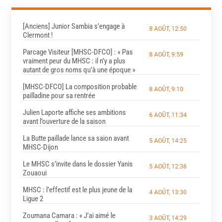
[Anciens] Junior Sambia s’engage à
8 AOÛT, 12:50
Clermont !
Parcage Visiteur [MHSC-DFCO] : « Pas
8 AOÛT, 9:59
vraiment peur du MHSC : il n’y a plus
autant de gros noms qu’à une époque »
[MHSC-DFCO] La composition probable
8 AOÛT, 9:10
pailladine pour sa rentrée
Julien Laporte affiche ses ambitions
6 AOÛT, 11:34
avant l’ouverture de la saison
La Butte paillade lance sa saion avant
5 AOÛT, 14:25
MHSC-Dijon
Le MHSC s’invite dans le dossier Yanis
5 AOÛT, 12:36
Zouaoui
MHSC : l’effectif est le plus jeune de la
4 AOÛT, 13:30
Ligue 2
Zoumana Camara : « J’ai aimé le
3 AOÛT, 14:29