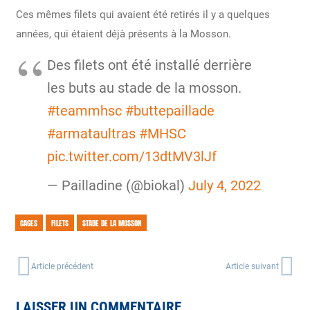
Ces mêmes filets qui avaient été retirés il y a quelques
années, qui étaient déjà présents à la Mosson.
Des filets ont été installé derrière
les buts au stade de la mosson.
#teammhsc
#buttepaillade
#armataultras
#MHSC
pic.twitter.com/13dtMV3lJf
— Pailladine (@biokal)
July 4, 2022
CAGES
FILETS
STADE DE LA MOSSON
Article précédent
Article suivant
LAISSER UN COMMENTAIRE