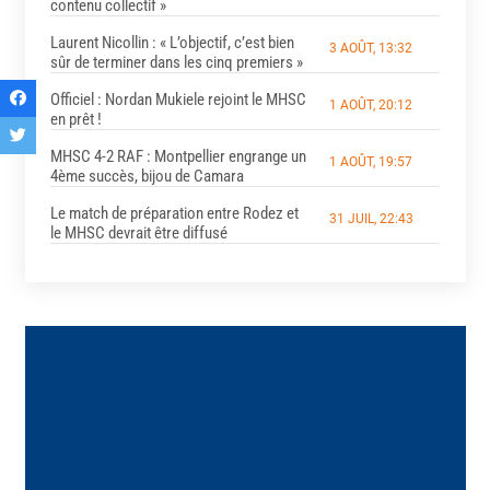
contenu collectif »
Laurent Nicollin : « L’objectif, c’est bien
3 AOÛT, 13:32
sûr de terminer dans les cinq premiers »
Officiel : Nordan Mukiele rejoint le MHSC
1 AOÛT, 20:12
en prêt !
MHSC 4-2 RAF : Montpellier engrange un
1 AOÛT, 19:57
4ème succès, bijou de Camara
Le match de préparation entre Rodez et
31 JUIL, 22:43
le MHSC devrait être diffusé