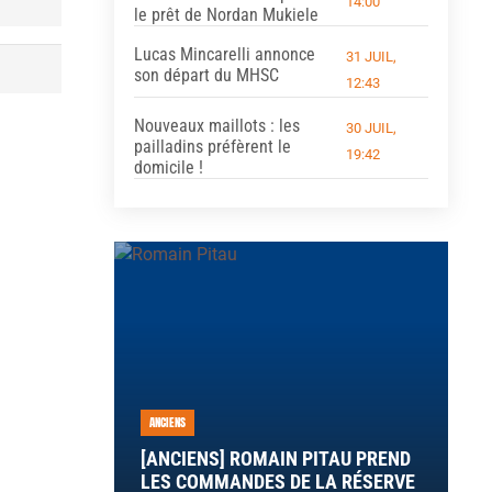
14:00
le prêt de Nordan Mukiele
Lucas Mincarelli annonce
31 JUIL,
son départ du MHSC
12:43
Nouveaux maillots : les
30 JUIL,
pailladins préfèrent le
19:42
domicile !
ANCIENS
[ANCIENS] ROMAIN PITAU PREND
LES COMMANDES DE LA RÉSERVE