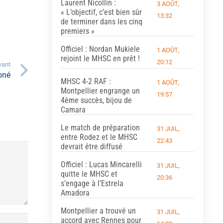
Laurent Nicollin :
3 AOÛT,
« L’objectif, c’est bien sûr
13:32
de terminer dans les cinq
premiers »
Officiel : Nordan Mukiele
1 AOÛT,
rejoint le MHSC en prêt !
20:12
vant
oné
MHSC 4-2 RAF :
1 AOÛT,
Montpellier engrange un
19:57
4ème succès, bijou de
Camara
Le match de préparation
31 JUIL,
entre Rodez et le MHSC
22:43
devrait être diffusé
Officiel : Lucas Mincarelli
31 JUIL,
quitte le MHSC et
20:36
s’engage à l’Estrela
Amadora
Montpellier a trouvé un
31 JUIL,
accord avec Rennes pour