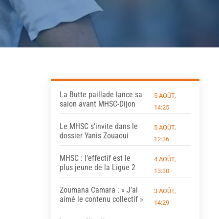
La Butte paillade lance sa
5 AOÛT,
saion avant MHSC-Dijon
14:25
Le MHSC s’invite dans le
5 AOÛT,
dossier Yanis Zouaoui
12:36
MHSC : l’effectif est le
4 AOÛT,
plus jeune de la Ligue 2
13:30
Zoumana Camara : « J’ai
3 AOÛT,
aimé le contenu collectif »
14:29