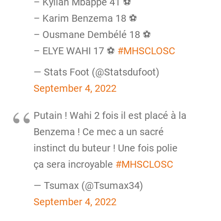
– Kylian Mbappé 41 ⚽️
– Karim Benzema 18 ⚽️
– Ousmane Dembélé 18 ⚽️
– ELYE WAHI 17 ⚽️
#MHSCLOSC
— Stats Foot (@Statsdufoot)
September 4, 2022
Putain ! Wahi 2 fois il est placé à la
Benzema ! Ce mec a un sacré
instinct du buteur ! Une fois polie
ça sera incroyable
#MHSCLOSC
— Tsumax (@Tsumax34)
September 4, 2022