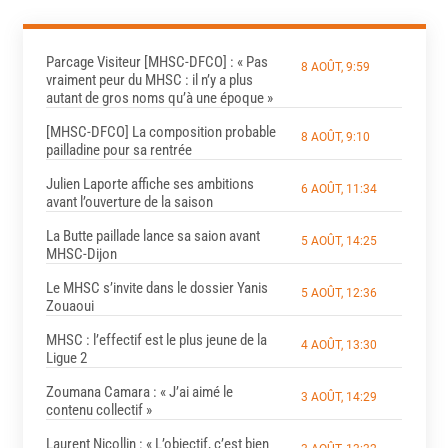
Parcage Visiteur [MHSC-DFCO] : « Pas
8 AOÛT, 9:59
vraiment peur du MHSC : il n’y a plus
autant de gros noms qu’à une époque »
[MHSC-DFCO] La composition probable
8 AOÛT, 9:10
pailladine pour sa rentrée
Julien Laporte affiche ses ambitions
6 AOÛT, 11:34
avant l’ouverture de la saison
La Butte paillade lance sa saion avant
5 AOÛT, 14:25
MHSC-Dijon
Le MHSC s’invite dans le dossier Yanis
5 AOÛT, 12:36
Zouaoui
MHSC : l’effectif est le plus jeune de la
4 AOÛT, 13:30
Ligue 2
Zoumana Camara : « J’ai aimé le
3 AOÛT, 14:29
contenu collectif »
Laurent Nicollin : « L’objectif, c’est bien