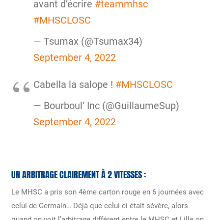
avant d’écrire
#teammhsc
#MHSCLOSC
— Tsumax (@Tsumax34)
September 4, 2022
Cabella la salope !
#MHSCLOSC
— Bourboul’ Inc (@GuillaumeSup)
September 4, 2022
UN ARBITRAGE CLAIREMENT À 2 VITESSES :
Le MHSC a pris son 4ème carton rouge en 6 journées avec
celui de Germain… Déjà que celui ci était sévère, alors
quand on voit l’arbitrage différent entre le MHSC et Lille on