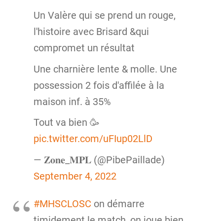
Un Valère qui se prend un rouge,
l'histoire avec Brisard &qui
compromet un résultat
Une charnière lente & molle. Une
possession 2 fois d'affilée à la
maison inf. à 35%
Tout va bien 🥳
pic.twitter.com/uFIup02LlD
— 𝐙𝐨𝐧𝐞_𝐌𝐏𝐋 (@PibePaillade)
September 4, 2022
#MHSCLOSC
on démarre
timidement le match, on joue bien