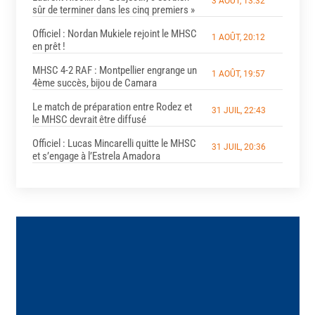
3 AOÛT, 13:32
sûr de terminer dans les cinq premiers »
Officiel : Nordan Mukiele rejoint le MHSC
1 AOÛT, 20:12
en prêt !
MHSC 4-2 RAF : Montpellier engrange un
1 AOÛT, 19:57
4ème succès, bijou de Camara
Le match de préparation entre Rodez et
31 JUIL, 22:43
le MHSC devrait être diffusé
Officiel : Lucas Mincarelli quitte le MHSC
31 JUIL, 20:36
et s’engage à l’Estrela Amadora