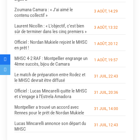
Zoumana Camara : « J’ai aimé le
3 AOÛT, 14:29
contenu collectif »
Laurent Nicollin : « L’objectif, c’est bien
3 AOÛT, 13:32
sûr de terminer dans les cinq premiers »
Officiel : Nordan Mukiele rejoint le MHSC
1 AOÛT, 20:12
en prêt !
MHSC 4-2 RAF : Montpellier engrange un
1 AOÛT, 19:57
4ème succès, bijou de Camara
Le match de préparation entre Rodez et
31 JUIL, 22:43
le MHSC devrait être diffusé
Officiel : Lucas Mincarelli quitte le MHSC
31 JUIL, 20:36
et s’engage à l’Estrela Amadora
Montpellier a trouvé un accord avec
31 JUIL, 14:00
Rennes pour le prêt de Nordan Mukiele
Lucas Mincarelli annonce son départ du
31 JUIL, 12:43
MHSC