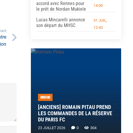
accord avec Rennes pour
14:00
le prêt de Nordan Mukiele
Lucas Mincarelli annonce
31 JUIL,
son départ du MHSC
12:43
vant
tre
tion
ANCIENS
[ANCIENS] ROMAIN PITAU PREND
LES COMMANDES DE LA RÉSERVE
DU PARIS FC
0
304
23 JUILLET 2026