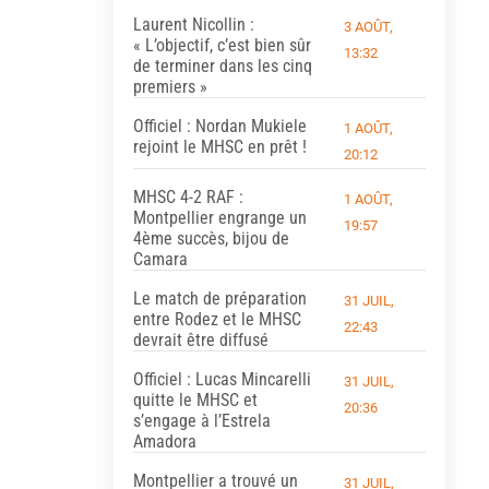
Laurent Nicollin :
3 AOÛT,
« L’objectif, c’est bien sûr
13:32
de terminer dans les cinq
premiers »
Officiel : Nordan Mukiele
1 AOÛT,
rejoint le MHSC en prêt !
20:12
MHSC 4-2 RAF :
1 AOÛT,
Montpellier engrange un
19:57
4ème succès, bijou de
Camara
Le match de préparation
31 JUIL,
entre Rodez et le MHSC
22:43
devrait être diffusé
Officiel : Lucas Mincarelli
31 JUIL,
quitte le MHSC et
20:36
s’engage à l’Estrela
Amadora
Montpellier a trouvé un
31 JUIL,