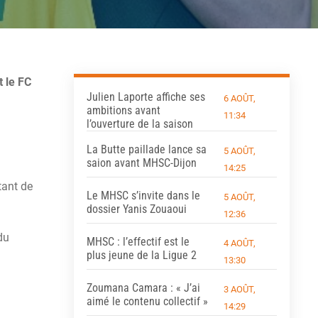
t le FC
Julien Laporte affiche ses
6 AOÛT,
ambitions avant
11:34
l’ouverture de la saison
La Butte paillade lance sa
5 AOÛT,
saion avant MHSC-Dijon
14:25
ant de
Le MHSC s’invite dans le
5 AOÛT,
dossier Yanis Zouaoui
12:36
du
MHSC : l’effectif est le
4 AOÛT,
plus jeune de la Ligue 2
13:30
Zoumana Camara : « J’ai
3 AOÛT,
aimé le contenu collectif »
14:29