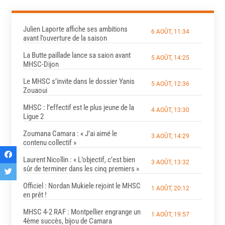
Julien Laporte affiche ses ambitions
6 AOÛT, 11:34
avant l’ouverture de la saison
La Butte paillade lance sa saion avant
5 AOÛT, 14:25
MHSC-Dijon
Le MHSC s’invite dans le dossier Yanis
5 AOÛT, 12:36
Zouaoui
MHSC : l’effectif est le plus jeune de la
4 AOÛT, 13:30
Ligue 2
Zoumana Camara : « J’ai aimé le
3 AOÛT, 14:29
contenu collectif »
Laurent Nicollin : « L’objectif, c’est bien
3 AOÛT, 13:32
sûr de terminer dans les cinq premiers »
Officiel : Nordan Mukiele rejoint le MHSC
1 AOÛT, 20:12
en prêt !
MHSC 4-2 RAF : Montpellier engrange un
1 AOÛT, 19:57
4ème succès, bijou de Camara