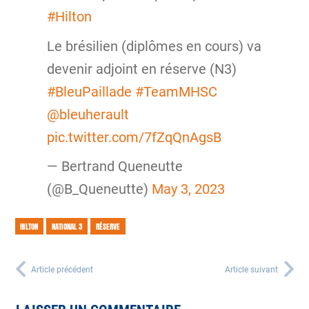
#Hilton
Le brésilien (diplômes en cours) va
devenir adjoint en réserve (N3)
#BleuPaillade
#TeamMHSC
@bleuherault
pic.twitter.com/7fZqQnAgsB
— Bertrand Queneutte
(@B_Queneutte)
May 3, 2023
HILTON
NATIONAL 3
RÉSERVE
Article précédent
Article suivant