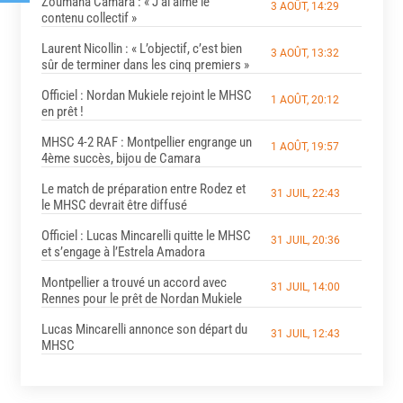
Zoumana Camara : « J’ai aimé le
3 AOÛT, 14:29
contenu collectif »
Laurent Nicollin : « L’objectif, c’est bien
3 AOÛT, 13:32
sûr de terminer dans les cinq premiers »
Officiel : Nordan Mukiele rejoint le MHSC
1 AOÛT, 20:12
en prêt !
MHSC 4-2 RAF : Montpellier engrange un
1 AOÛT, 19:57
4ème succès, bijou de Camara
Le match de préparation entre Rodez et
31 JUIL, 22:43
le MHSC devrait être diffusé
Officiel : Lucas Mincarelli quitte le MHSC
31 JUIL, 20:36
et s’engage à l’Estrela Amadora
Montpellier a trouvé un accord avec
31 JUIL, 14:00
Rennes pour le prêt de Nordan Mukiele
Lucas Mincarelli annonce son départ du
31 JUIL, 12:43
MHSC