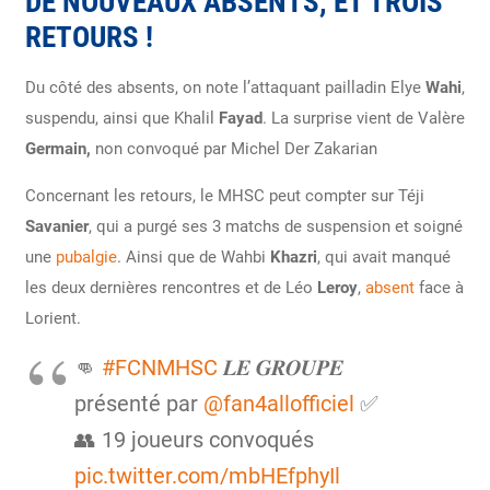
DE NOUVEAUX ABSENTS, ET TROIS
RETOURS !
Du côté des absents, on note l’attaquant pailladin Elye
Wahi
,
suspendu, ainsi que Khalil
Fayad
. La surprise vient de Valère
Germain,
non convoqué par Michel Der Zakarian
Concernant les retours, le MHSC peut compter sur Téji
Savanier
, qui a purgé ses 3 matchs de suspension et soigné
une
pubalgie
. Ainsi que de Wahbi
Khazri
, qui avait manqué
les deux dernières rencontres et de Léo
Leroy
,
absent
face à
Lorient.
👊
#FCNMHSC
𝑳𝑬 𝑮𝑹𝑶𝑼𝑷𝑬
présenté par
@fan4allofficiel
✅
👥 19 joueurs convoqués
pic.twitter.com/mbHEfphyIl