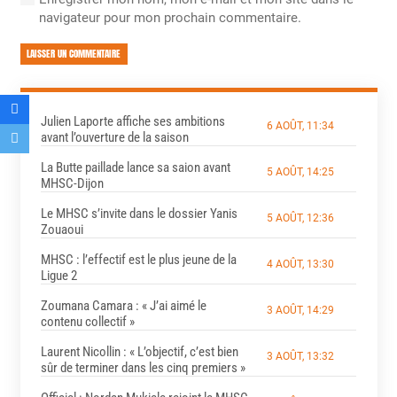
navigateur pour mon prochain commentaire.
LAISSER UN COMMENTAIRE
Julien Laporte affiche ses ambitions
6 AOÛT, 11:34
avant l’ouverture de la saison
La Butte paillade lance sa saion avant
5 AOÛT, 14:25
MHSC-Dijon
Le MHSC s’invite dans le dossier Yanis
5 AOÛT, 12:36
Zouaoui
MHSC : l’effectif est le plus jeune de la
4 AOÛT, 13:30
Ligue 2
Zoumana Camara : « J’ai aimé le
3 AOÛT, 14:29
contenu collectif »
Laurent Nicollin : « L’objectif, c’est bien
3 AOÛT, 13:32
sûr de terminer dans les cinq premiers »