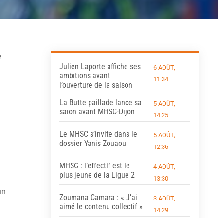
e
Julien Laporte affiche ses
6 AOÛT,
ambitions avant
11:34
l’ouverture de la saison
La Butte paillade lance sa
5 AOÛT,
saion avant MHSC-Dijon
14:25
Le MHSC s’invite dans le
5 AOÛT,
dossier Yanis Zouaoui
12:36
MHSC : l’effectif est le
4 AOÛT,
plus jeune de la Ligue 2
13:30
un
Zoumana Camara : « J’ai
3 AOÛT,
aimé le contenu collectif »
14:29