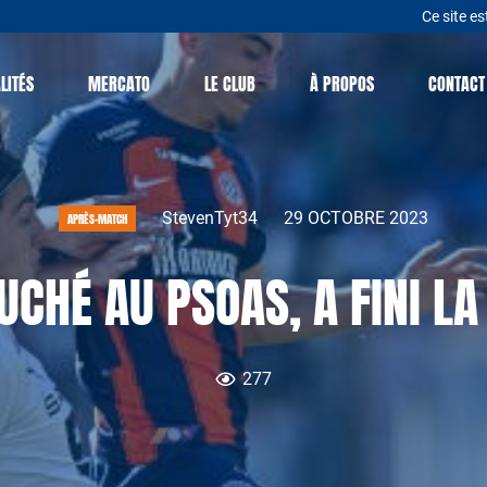
Ce site es
LITÉS
MERCATO
LE CLUB
À PROPOS
CONTACT
StevenTyt34
29 OCTOBRE 2023
APRÈS-MATCH
UCHÉ AU PSOAS, A FINI L
277