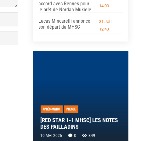
accord avec Rennes pour
14:00
le prêt de Nordan Mukiele
Lucas Mincarelli annonce
31 JUIL,
son départ du MHSC
12:43
APRÈS-MATCH
PRESSE
[RED STAR 1-1 MHSC] LES NOTES
DES PAILLADINS
0
349
10 MAI 2026