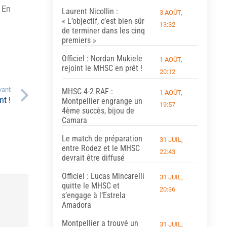
 En
Laurent Nicollin :
3 AOÛT,
« L’objectif, c’est bien sûr
13:32
de terminer dans les cinq
premiers »
Officiel : Nordan Mukiele
1 AOÛT,
rejoint le MHSC en prêt !
20:12
vant
MHSC 4-2 RAF :
1 AOÛT,
t !
Montpellier engrange un
19:57
4ème succès, bijou de
Camara
Le match de préparation
31 JUIL,
entre Rodez et le MHSC
22:43
devrait être diffusé
Officiel : Lucas Mincarelli
31 JUIL,
quitte le MHSC et
20:36
s’engage à l’Estrela
Amadora
Montpellier a trouvé un
31 JUIL,