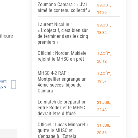
Zoumana Camara : « J’ai
3 AOÛT,
aimé le contenu collectif »
14:29
Laurent Nicollin :
3 AOÛT,
« L’objectif, c’est bien sûr
13:32
illeure
de terminer dans les cinq
premiers »
Officiel : Nordan Mukiele
1 AOÛT,
rejoint le MHSC en prêt !
20:12
MHSC 4-2 RAF :
1 AOÛT,
Montpellier engrange un
19:57
vant
4ème succès, bijou de
e ?
Camara
Le match de préparation
31 JUIL,
entre Rodez et le MHSC
22:43
devrait être diffusé
Officiel : Lucas Mincarelli
31 JUIL,
quitte le MHSC et
20:36
s’engage à l’Estrela