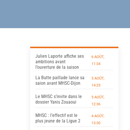
Julien Laporte affiche ses
6 AOÛT,
ambitions avant
11:34
l’ouverture de la saison
La Butte paillade lance sa
5 AOÛT,
saion avant MHSC-Dijon
14:25
Le MHSC s’invite dans le
5 AOÛT,
dossier Yanis Zouaoui
12:36
MHSC : l’effectif est le
4 AOÛT,
plus jeune de la Ligue 2
13:30