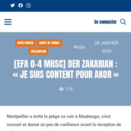
Se connecter
24 JANVIER
APRÈS-MATCH
COUPE DE FRANCE
Wojto
2024
DÉCLARATION
[EFA 0-4 MHSC] DER ZAKARIAN :
« JE SUIS CONTENT POUR AKOR »
174
Montpellier a évité le piège ce soir à Maubeuge, s’est
rassuré et donné un peu de confiance avant la réception de