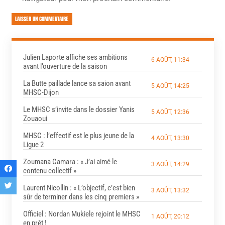
LAISSER UN COMMENTAIRE
Julien Laporte affiche ses ambitions
6 AOÛT, 11:34
avant l’ouverture de la saison
La Butte paillade lance sa saion avant
5 AOÛT, 14:25
MHSC-Dijon
Le MHSC s’invite dans le dossier Yanis
5 AOÛT, 12:36
Zouaoui
MHSC : l’effectif est le plus jeune de la
4 AOÛT, 13:30
Ligue 2
Zoumana Camara : « J’ai aimé le
3 AOÛT, 14:29
contenu collectif »
Laurent Nicollin : « L’objectif, c’est bien
3 AOÛT, 13:32
sûr de terminer dans les cinq premiers »
Officiel : Nordan Mukiele rejoint le MHSC
1 AOÛT, 20:12
en prêt !