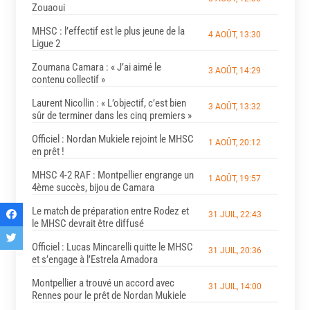
Zouaoui
MHSC : l’effectif est le plus jeune de la
4 AOÛT, 13:30
Ligue 2
Zoumana Camara : « J’ai aimé le
3 AOÛT, 14:29
contenu collectif »
Laurent Nicollin : « L’objectif, c’est bien
3 AOÛT, 13:32
sûr de terminer dans les cinq premiers »
Officiel : Nordan Mukiele rejoint le MHSC
1 AOÛT, 20:12
en prêt !
MHSC 4-2 RAF : Montpellier engrange un
1 AOÛT, 19:57
4ème succès, bijou de Camara
Le match de préparation entre Rodez et
31 JUIL, 22:43
le MHSC devrait être diffusé
Officiel : Lucas Mincarelli quitte le MHSC
31 JUIL, 20:36
et s’engage à l’Estrela Amadora
Montpellier a trouvé un accord avec
31 JUIL, 14:00
Rennes pour le prêt de Nordan Mukiele