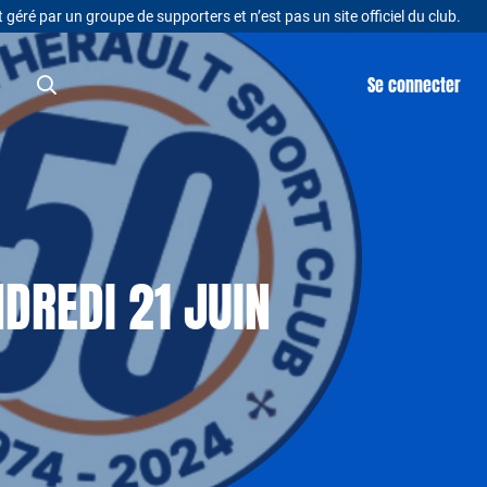
t géré par un groupe de supporters et n’est pas un site officiel du club.
Se connecter
DREDI 21 JUIN