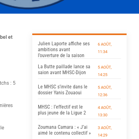
bel et
Julien Laporte affiche ses
6 AOÛT,
ambitions avant
11:34
l’ouverture de la saison
La Butte paillade lance sa
5 AOÛT,
saion avant MHSC-Dijon
14:25
tchs : 5
Le MHSC s’invite dans le
5 AOÛT,
dossier Yanis Zouaoui
12:36
nières
MHSC : l’effectif est le
4 AOÛT,
plus jeune de la Ligue 2
13:30
Zoumana Camara : « J’ai
le
3 AOÛT,
aimé le contenu collectif »
14:29