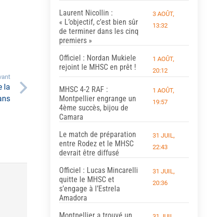
Laurent Nicollin :
3 AOÛT,
« L’objectif, c’est bien sûr
13:32
de terminer dans les cinq
premiers »
Officiel : Nordan Mukiele
1 AOÛT,
rejoint le MHSC en prêt !
20:12
vant
 la
MHSC 4-2 RAF :
1 AOÛT,
ans
Montpellier engrange un
19:57
4ème succès, bijou de
Camara
Le match de préparation
31 JUIL,
entre Rodez et le MHSC
22:43
devrait être diffusé
Officiel : Lucas Mincarelli
31 JUIL,
quitte le MHSC et
20:36
s’engage à l’Estrela
Amadora
Montpellier a trouvé un
31 JUIL,