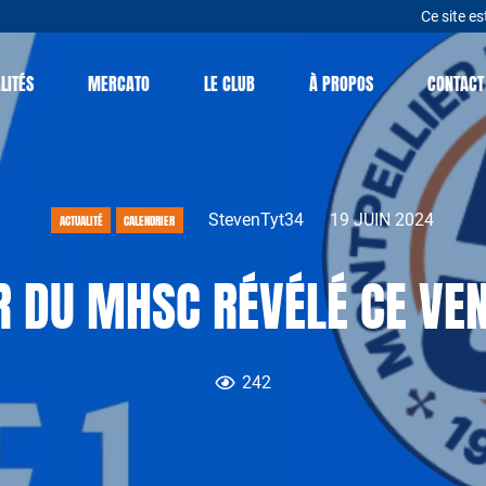
Ce site es
LITÉS
MERCATO
LE CLUB
À PROPOS
CONTACT
StevenTyt34
19 JUIN 2024
ACTUALITÉ
CALENDRIER
R DU MHSC RÉVÉLÉ CE VEN
242