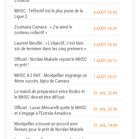
Zouaoui
MHSC : l’effectif est le plus jeune de la
4 AOÛT, 13:30
Ligue 2
Zoumana Camara : « J’ai aimé le
3 AOÛT, 14:29
contenu collectif »
Laurent Nicollin : « L’objectif, c’est bien
3 AOÛT, 13:32
sûr de terminer dans les cinq premiers »
Officiel : Nordan Mukiele rejoint le MHSC
1 AOÛT, 20:12
en prêt !
MHSC 4-2 RAF : Montpellier engrange un
1 AOÛT, 19:57
4ème succès, bijou de Camara
Le match de préparation entre Rodez et
31 JUIL, 22:43
le MHSC devrait être diffusé
Officiel : Lucas Mincarelli quitte le MHSC
31 JUIL, 20:36
et s’engage à l’Estrela Amadora
Montpellier a trouvé un accord avec
31 JUIL, 14:00
Rennes pour le prêt de Nordan Mukiele