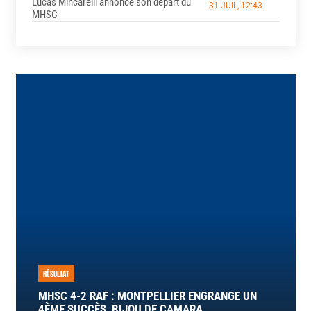
Lucas Mincarelli annonce son départ du
31 JUIL, 12:43
MHSC
RÉSULTAT
MHSC 4-2 RAF : MONTPELLIER ENGRANGE UN
4ÈME SUCCÈS, BIJOU DE CAMARA