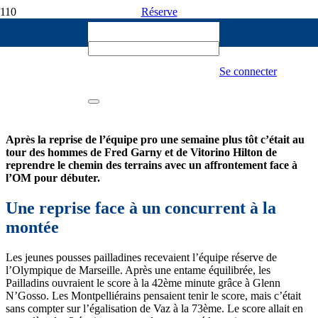
Réserve
Robin Connan
25 AOÛT 2024
[Réserve] Le MHSC et l’OM se
Se connecter
neutralisent en ouverture de la saison
199
Après la reprise de l’équipe pro une semaine plus tôt c’était au
tour des hommes de Fred Garny et de Vitorino Hilton de
reprendre le chemin des terrains avec un affrontement face à
l’OM pour débuter.
Une reprise face à un concurrent à la
montée
Les jeunes pousses pailladines recevaient l’équipe réserve de
l’Olympique de Marseille. Après une entame équilibrée, les
Pailladins ouvraient le score à la 42ème minute grâce à Glenn
N’Gosso. Les Montpelliérains pensaient tenir le score, mais c’était
sans compter sur l’égalisation de Vaz à la 73ème. Le score allait en