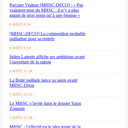
Parcage Visiteur [MHSC-DFCO] : « Pas
vraiment peur du MHSC : il n’y a plus
autant de gros noms qu’à une époque »
8 AOÛT, 9:59
[MHSC-DFCO] La composition probable
pailladine pour sa rentrée
8 AOÛT, 9:10
Julien Laporte affiche ses ambitions avant
l’ouverture de la saison
6 AOÛT, 11:34
La Butte paillade lance sa saion avant
MHSC-Dijon
5 AOÛT, 14:25
Le MHSC s’invite dans le dossier Yanis
Zouaoui
5 AOÛT, 12:36
MHSC : l’effectif est le plus jeune de la