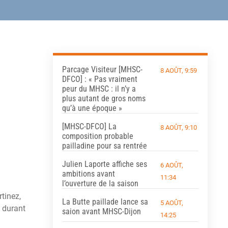
Parcage Visiteur [MHSC-
8 AOÛT, 9:59
DFCO] : « Pas vraiment
peur du MHSC : il n’y a
plus autant de gros noms
qu’à une époque »
[MHSC-DFCO] La
8 AOÛT, 9:10
composition probable
pailladine pour sa rentrée
Julien Laporte affiche ses
6 AOÛT,
ambitions avant
11:34
l’ouverture de la saison
tinez,
La Butte paillade lance sa
5 AOÛT,
 durant
saion avant MHSC-Dijon
14:25