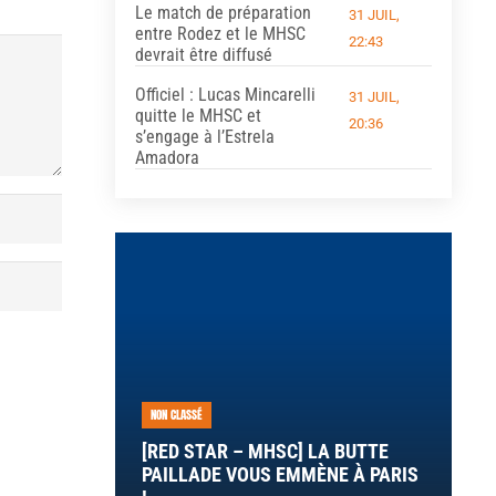
Le match de préparation
31 JUIL,
entre Rodez et le MHSC
22:43
devrait être diffusé
Officiel : Lucas Mincarelli
31 JUIL,
quitte le MHSC et
20:36
s’engage à l’Estrela
Amadora
NON CLASSÉ
[RED STAR – MHSC] LA BUTTE
PAILLADE VOUS EMMÈNE À PARIS