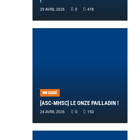
!
0
418
29 AVRIL 2026
NON CLASSÉ
[ASC-MHSC] LE ONZE PAILLADIN !
0
153
24 AVRIL 2026