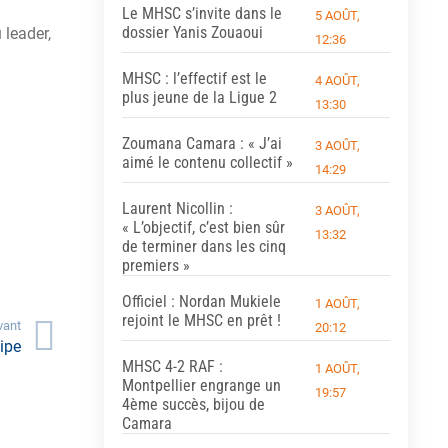
Le MHSC s’invite dans le
5 AOÛT,
dossier Yanis Zouaoui
 leader,
12:36
MHSC : l’effectif est le
4 AOÛT,
plus jeune de la Ligue 2
13:30
Zoumana Camara : « J’ai
3 AOÛT,
aimé le contenu collectif »
14:29
Laurent Nicollin :
3 AOÛT,
« L’objectif, c’est bien sûr
13:32
de terminer dans les cinq
premiers »
Officiel : Nordan Mukiele
1 AOÛT,
rejoint le MHSC en prêt !
vant
20:12
ipe
MHSC 4-2 RAF :
1 AOÛT,
Montpellier engrange un
19:57
4ème succès, bijou de
Camara