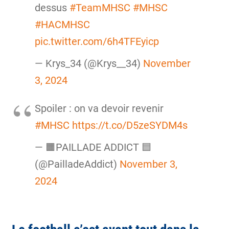
dessus
#TeamMHSC
#MHSC
#HACMHSC
pic.twitter.com/6h4TFEyicp
— Krys_34 (@Krys__34)
November
3, 2024
Spoiler : on va devoir revenir
#MHSC
https://t.co/D5zeSYDM4s
— 🟧PAILLADE ADDICT 🟦
(@PailladeAddict)
November 3,
2024