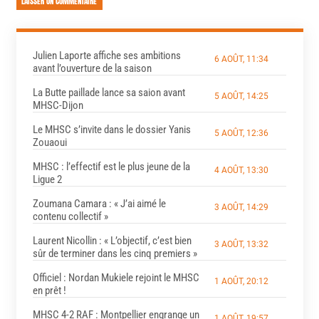
LAISSER UN COMMENTAIRE
Julien Laporte affiche ses ambitions
6 AOÛT, 11:34
avant l’ouverture de la saison
La Butte paillade lance sa saion avant
5 AOÛT, 14:25
MHSC-Dijon
Le MHSC s’invite dans le dossier Yanis
5 AOÛT, 12:36
Zouaoui
MHSC : l’effectif est le plus jeune de la
4 AOÛT, 13:30
Ligue 2
Zoumana Camara : « J’ai aimé le
3 AOÛT, 14:29
contenu collectif »
Laurent Nicollin : « L’objectif, c’est bien
3 AOÛT, 13:32
sûr de terminer dans les cinq premiers »
Officiel : Nordan Mukiele rejoint le MHSC
1 AOÛT, 20:12
en prêt !
MHSC 4-2 RAF : Montpellier engrange un
1 AOÛT, 19:57