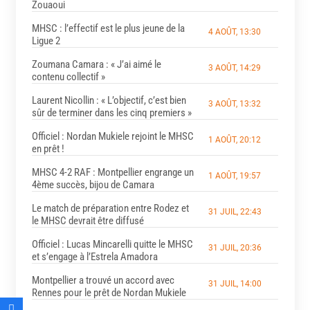
Zouaoui
MHSC : l’effectif est le plus jeune de la
4 AOÛT, 13:30
Ligue 2
Zoumana Camara : « J’ai aimé le
3 AOÛT, 14:29
contenu collectif »
Laurent Nicollin : « L’objectif, c’est bien
3 AOÛT, 13:32
sûr de terminer dans les cinq premiers »
Officiel : Nordan Mukiele rejoint le MHSC
1 AOÛT, 20:12
en prêt !
MHSC 4-2 RAF : Montpellier engrange un
1 AOÛT, 19:57
4ème succès, bijou de Camara
Le match de préparation entre Rodez et
31 JUIL, 22:43
le MHSC devrait être diffusé
Officiel : Lucas Mincarelli quitte le MHSC
31 JUIL, 20:36
et s’engage à l’Estrela Amadora
Montpellier a trouvé un accord avec
31 JUIL, 14:00
Rennes pour le prêt de Nordan Mukiele