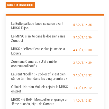
LAISSER UN COMMENTAIRE
La Butte paillade lance sa saion avant
5 AOÛT, 14:25
MHSC-Dijon
Le MHSC s’invite dans le dossier Yanis
5 AOÛT, 12:36
Zouaoui
MHSC : l’effectif est le plus jeune de la
4 AOÛT, 13:30
Ligue 2
Zoumana Camara : « J’ai aimé le
3 AOÛT, 14:29
contenu collectif »
Laurent Nicollin : « L’objectif, c’est bien
3 AOÛT, 13:32
sûr de terminer dans les cinq premiers »
Officiel : Nordan Mukiele rejoint le MHSC
1 AOÛT, 20:12
en prêt !
MHSC 4-2 RAF : Montpellier engrange un
1 AOÛT, 19:57
4ème succès, bijou de Camara