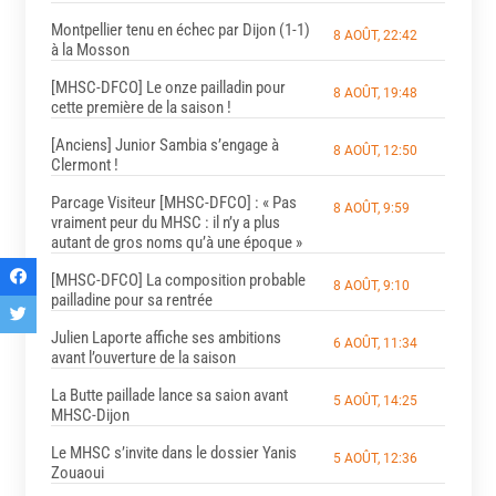
Montpellier tenu en échec par Dijon (1-1)
8 AOÛT, 22:42
à la Mosson
[MHSC-DFCO] Le onze pailladin pour
8 AOÛT, 19:48
cette première de la saison !
[Anciens] Junior Sambia s’engage à
8 AOÛT, 12:50
Clermont !
Parcage Visiteur [MHSC-DFCO] : « Pas
8 AOÛT, 9:59
vraiment peur du MHSC : il n’y a plus
autant de gros noms qu’à une époque »
[MHSC-DFCO] La composition probable
8 AOÛT, 9:10
pailladine pour sa rentrée
Julien Laporte affiche ses ambitions
6 AOÛT, 11:34
avant l’ouverture de la saison
La Butte paillade lance sa saion avant
5 AOÛT, 14:25
MHSC-Dijon
Le MHSC s’invite dans le dossier Yanis
5 AOÛT, 12:36
Zouaoui