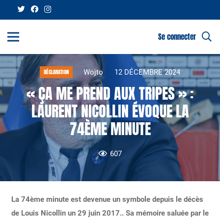
Se connecter
Wojto
12 DÉCEMBRE 2024
DÉCLARATION
« ÇA ME PREND AUX TRIPES » :
LAURENT NICOLLIN ÉVOQUE LA
74ÈME MINUTE
607
La 74ème minute est devenue un symbole depuis le décès
de Louis Nicollin un 29 juin 2017.. Sa mémoire saluée par le