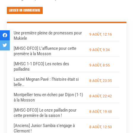
LAISSER UN COMMENTAIRE
Une première pleine de promesses pour
9 AOÛT, 12:16
Mukiele
[MHSC-DFCO] L’affluence pour cette
9 AOÛT, 9:34
première à la Mosson
[MHSC 1-1 DFCO] Les notes des
9 AOÛT, 8:55
pailladins
Laciné Megnan Pavé : l’histoire était si
8 AOÛT, 23:35
belle…
Montpellier tenu en échec par Dijon (1-1)
8 AOÛT, 22:42
à la Mosson
[MHSC-DFCO] Le onze pailladin pour
8 AOÛT, 19:48
cette première de la saison !
[Anciens] Junior Sambia s’engage à
8 AOÛT, 12:50
Clermont !