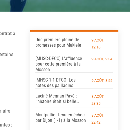
ontrat à
Une première pleine de
9 AOÛT,
promesses pour Mukiele
12:16
certains
[MHSC-DFCO] L’affluence
9 AOÛT, 9:34
,
pour cette première à la
Mosson
[MHSC 1-1 DFCO] Les
9 AOÛT, 8:55
notes des pailladins
Laciné Megnan Pavé :
8 AOÛT,
l’histoire était si belle…
23:35
alaire
Montpellier tenu en échec
8 AOÛT,
par Dijon (1-1) à la Mosson
22:42
antes :