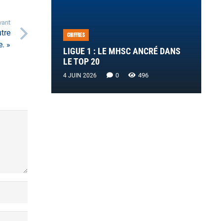
vant
utre
CHIFFRES
. »
LIGUE 1 : LE MHSC ANCRÉ DANS
LE TOP 20
0
496
4 JUIN 2026