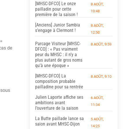
[MHSC-DFCO] Le onze
8 AOÛT,
pailladin pour cette
19:48
première de la saison !
[Anciens] Junior Sambia
8 AOÛT,
s’engage à Clermont !
12:50
 =
Parcage Visiteur [MHSC-
8 AOÛT, 9:59
 cas de
DFCO] : « Pas vraiment
peur du MHSC : il n’y a
plus autant de gros noms
qu’à une époque »
[MHSC-DFCO] La
8 AOÛT, 9:10
composition probable
pailladine pour sa rentrée
e sous
Julien Laporte affiche ses
6 AOÛT,
ambitions avant
11:34
l’ouverture de la saison
La Butte paillade lance sa
5 AOÛT,
saion avant MHSC-Dijon
14:25