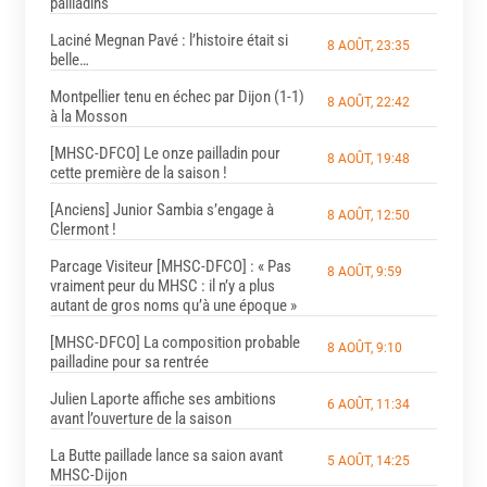
pailladins
Laciné Megnan Pavé : l’histoire était si
8 AOÛT, 23:35
belle…
Montpellier tenu en échec par Dijon (1-1)
8 AOÛT, 22:42
à la Mosson
[MHSC-DFCO] Le onze pailladin pour
8 AOÛT, 19:48
cette première de la saison !
[Anciens] Junior Sambia s’engage à
8 AOÛT, 12:50
Clermont !
Parcage Visiteur [MHSC-DFCO] : « Pas
8 AOÛT, 9:59
vraiment peur du MHSC : il n’y a plus
autant de gros noms qu’à une époque »
[MHSC-DFCO] La composition probable
8 AOÛT, 9:10
pailladine pour sa rentrée
Julien Laporte affiche ses ambitions
6 AOÛT, 11:34
avant l’ouverture de la saison
La Butte paillade lance sa saion avant
5 AOÛT, 14:25
MHSC-Dijon