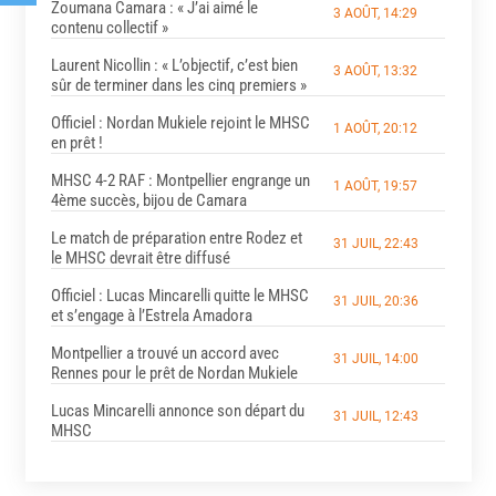
Zoumana Camara : « J’ai aimé le
3 AOÛT, 14:29
contenu collectif »
Laurent Nicollin : « L’objectif, c’est bien
3 AOÛT, 13:32
sûr de terminer dans les cinq premiers »
Officiel : Nordan Mukiele rejoint le MHSC
1 AOÛT, 20:12
en prêt !
MHSC 4-2 RAF : Montpellier engrange un
1 AOÛT, 19:57
4ème succès, bijou de Camara
Le match de préparation entre Rodez et
31 JUIL, 22:43
le MHSC devrait être diffusé
Officiel : Lucas Mincarelli quitte le MHSC
31 JUIL, 20:36
et s’engage à l’Estrela Amadora
Montpellier a trouvé un accord avec
31 JUIL, 14:00
Rennes pour le prêt de Nordan Mukiele
Lucas Mincarelli annonce son départ du
31 JUIL, 12:43
MHSC