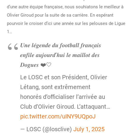
d’une autre équipe française, nous souhiatons le meilleur à
Olivier Giroud pour la suite de sa carrière. En espérant
pourvoir le croiser d’ici une année sur les pelouses de Ligue
1…
𝑼𝒏𝒆 𝒍𝒆́𝒈𝒆𝒏𝒅𝒆 𝒅𝒖 𝒇𝒐𝒐𝒕𝒃𝒂𝒍𝒍 𝒇𝒓𝒂𝒏𝒄̧𝒂𝒊𝒔
𝒆𝒏𝒇𝒊𝒍𝒆 𝒂𝒖𝒋𝒐𝒖𝒓𝒅’𝒉𝒖𝒊 𝒍𝒆 𝒎𝒂𝒊𝒍𝒍𝒐𝒕 𝒅𝒆𝒔
𝑫𝒐𝒈𝒖𝒆𝒔 ❤️🤍
Le LOSC et son Président, Olivier
Létang, sont extrêmement
honorés d’officialiser l’arrivée au
Club d’Olivier Giroud. L’attaquant…
pic.twitter.com/uINY9UQpoJ
— LOSC (@losclive)
July 1, 2025