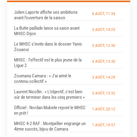
Julien Laporte affiche ses ambitions
6 AOÛT, 11:34
avant l’ouverture de la saison
La Butte paillade lance sa saion avant
5 AOÛT, 14:25
MHSC-Dijon
Le MHSC s’invite dans le dossier Yanis
5 AOÛT, 12:36
Zouaoui
MHSC : l’effectif est le plus jeune de la
4 AOÛT, 13:30
Ligue 2
Zoumana Camara : « J’ai aimé le
3 AOÛT, 14:29
contenu collectif »
Laurent Nicollin : « L’objectif, c’est bien
3 AOÛT, 13:32
sûr de terminer dans les cinq premiers »
Officiel : Nordan Mukiele rejoint le MHSC
1 AOÛT, 20:12
en prêt !
MHSC 4-2 RAF : Montpellier engrange un
1 AOÛT, 19:57
4ème succès, bijou de Camara