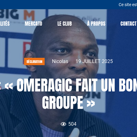
Ce site es
LITÉS
MERCATO
LE CLUB
À PROPOS
CONTACT
Nicolas
19 JUILLET 2025
DÉCLARATION
« OMERAGIC FAIT UN BON
GROUPE »
504