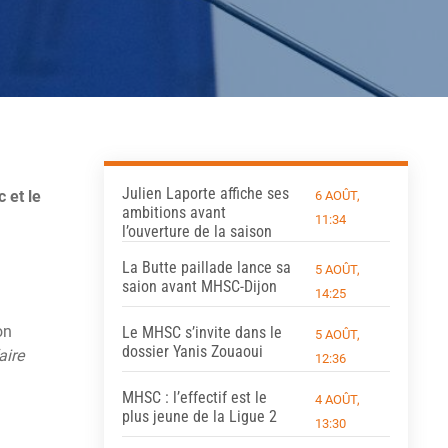
Julien Laporte affiche ses
 et le
6 AOÛT,
ambitions avant
11:34
l’ouverture de la saison
La Butte paillade lance sa
5 AOÛT,
saion avant MHSC-Dijon
14:25
on
Le MHSC s’invite dans le
5 AOÛT,
dossier Yanis Zouaoui
aire
12:36
MHSC : l’effectif est le
4 AOÛT,
plus jeune de la Ligue 2
13:30