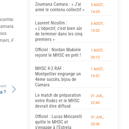
Zoumana Camara : « J’ai
3 AOÛT,
aimé le contenu collectif »
14:29
ecomte.
Laurent Nicollin :
3 AOÛT,
 Camara
« L’objectif, c’est bien sûr
13:32
pas.
de terminer dans les cinq
premiers »
ain, il
Officiel : Nordan Mukiele
1 AOÛT,
rejoint le MHSC en prêt !
20:12
MHSC 4-2 RAF :
1 AOÛT,
Montpellier engrange un
19:57
4ème succès, bijou de
Camara
vant
a ?
Le match de préparation
31 JUIL,
entre Rodez et le MHSC
22:43
devrait être diffusé
Officiel : Lucas Mincarelli
31 JUIL,
quitte le MHSC et
20:36
s’engage à l’Estrela