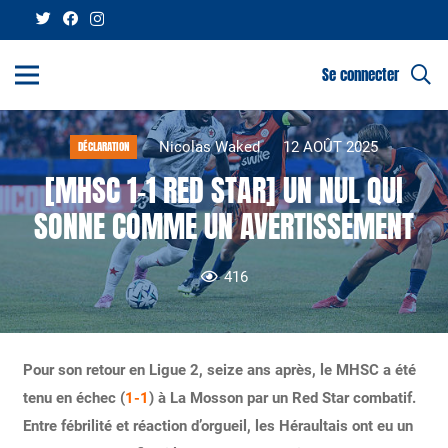
Se connecter
Nicolas Waked
12 AOÛT 2025
DÉCLARATION
[MHSC 1-1 RED STAR] UN NUL QUI
SONNE COMME UN AVERTISSEMENT
416
Pour son retour en Ligue 2, seize ans après, le MHSC a été
tenu en échec (
1-1
) à La Mosson par un Red Star combatif.
Entre fébrilité et réaction d’orgueil, les Héraultais ont eu un