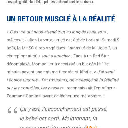
avant-goût du défi qui les attend cette saison.
UN RETOUR MUSCLÉ À LA RÉALITÉ
«
C’est ce qui nous attend tout au long de la saison
« ,
prévenait Julien Laporte, arrivé cet été de Lorient. Samedi 9
août, le MHSC a replongé dans l’intensité de la Ligue 2, un
championnat où «
tout s’arrache
« . Face à un Red Star
décomplexé, Montpellier a encaissé un but dès la 11e
minute, payant une entame timorée et fébrile. «
J’ai senti
l’équipe timorée… Par moments, on a dégagé de la fébrilité
sur les contrôles, les passes
« , reconnaissait l’entraîneur
Zoumana Camara, avant de lâcher une métaphore :
Ça y est, l’accouchement est passé,
le bébé est sorti. Maintenant, la
saison peut être entamée (
Midi