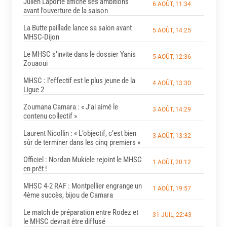
Julien Laporte affiche ses ambitions
6 AOÛT, 11:34
avant l’ouverture de la saison
La Butte paillade lance sa saion avant
5 AOÛT, 14:25
MHSC-Dijon
Le MHSC s’invite dans le dossier Yanis
5 AOÛT, 12:36
Zouaoui
MHSC : l’effectif est le plus jeune de la
4 AOÛT, 13:30
Ligue 2
Zoumana Camara : « J’ai aimé le
3 AOÛT, 14:29
contenu collectif »
Laurent Nicollin : « L’objectif, c’est bien
3 AOÛT, 13:32
sûr de terminer dans les cinq premiers »
Officiel : Nordan Mukiele rejoint le MHSC
1 AOÛT, 20:12
en prêt !
MHSC 4-2 RAF : Montpellier engrange un
1 AOÛT, 19:57
4ème succès, bijou de Camara
Le match de préparation entre Rodez et
31 JUIL, 22:43
le MHSC devrait être diffusé