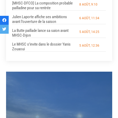
[MHSC-DFCO] La composition probable
8 AOÛT, 9:10
pailladine pour sa rentrée
Julien Laporte affiche ses ambitions
6 AOÛT, 11:34
avant l’ouverture de la saison
La Butte paillade lance sa saion avant
5 AOÛT, 14:25
MHSC-Dijon
Le MHSC s’invite dans le dossier Yanis
5 AOÛT, 12:36
Zouaoui