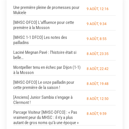
Une première pleine de promesses pour
9 AOÛT, 12:16
Mukiele
[MHSC-DFCO] L’affluence pour cette
9 AOÛT, 9:34
première à la Mosson
[MHSC 1-1 DFCO] Les notes des
9 AOÛT, 8:55
pailladins
Laciné Megnan Pavé : l’histoire était si
8 AOÛT, 23:35
belle…
Montpellier tenu en échec par Dijon (1-1)
8 AOÛT, 22:42
à la Mosson
[MHSC-DFCO] Le onze pailladin pour
8 AOÛT, 19:48
cette première de la saison !
[Anciens] Junior Sambia s’engage à
8 AOÛT, 12:50
Clermont !
Parcage Visiteur [MHSC-DFCO] : « Pas
8 AOÛT, 9:59
vraiment peur du MHSC : il n’y a plus
autant de gros noms qu’à une époque »