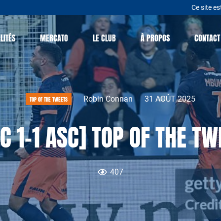
Ce site es
LITÉS
MERCATO
LE CLUB
À PROPOS
CONTACT
Robin Connan
31 AOÛT 2025
TOP OF THE TWEETS
 1-1 ASC] TOP OF THE TW
407