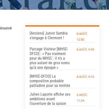
 résumé
[Anciens] Junior Sambia
8 AOÛT,
s’engage à Clermont !
12:50
Parcage Visiteur [MHSC-
8 AOÛT, 9:59
DFCO] : « Pas vraiment
peur du MHSC : il n’y a
plus autant de gros noms
qu’à une époque »
[MHSC-DFCO] La
8 AOÛT, 9:10
composition probable
pailladine pour sa rentrée
Julien Laporte affiche ses
6 AOÛT,
ambitions avant
11:34
l’ouverture de la saison