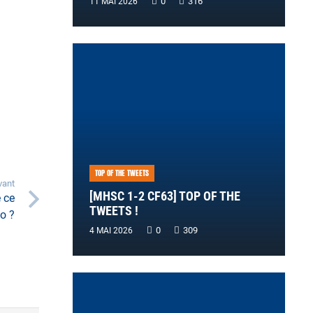
0
316
11 MAI 2026
TOP OF THE TWEETS
vant
[MHSC 1-2 CF63] TOP OF THE
 ce
TWEETS !
o ?
0
309
4 MAI 2026