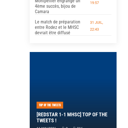
Montpellier engrange un
19:57
4ème succès, bijou de
Camara
Le match de préparation
31 JUIL,
entre Rodez et le MHSC
22:43
devrait être diffusé
TOP OF THE TWEETS
[REDSTAR 1-1 MHSC] TOP OF THE
TWEETS !