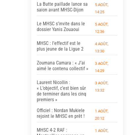
La Butte paillade lance sa
5 AOÛT,
saion avant MHSC-Dijon
14:25
Le MHSC s’invite dans le
5 AOÛT,
dossier Yanis Zouaoui
12:36
MHSC : l’effectif est le
4 AOÛT,
plus jeune de la Ligue 2
13:30
Zoumana Camara : « J’ai
3 AOÛT,
aimé le contenu collectif »
14:29
Laurent Nicollin :
3 AOÛT,
« L’objectif, c’est bien sûr
13:32
de terminer dans les cinq
premiers »
Officiel : Nordan Mukiele
1 AOÛT,
rejoint le MHSC en prêt !
20:12
MHSC 4-2 RAF :
1 AOÛT,