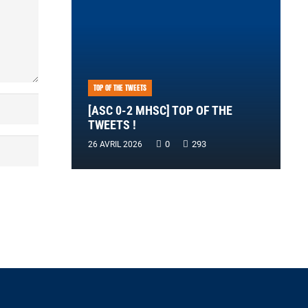
TOP OF THE TWEETS
[ASC 0-2 MHSC] TOP OF THE
TWEETS !
0
293
26 AVRIL 2026