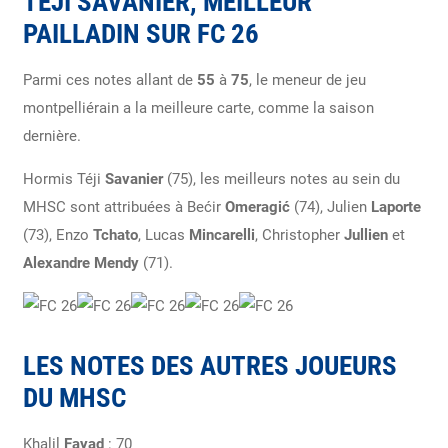
TÉJI SAVANIER, MEILLEUR
PAILLADIN SUR FC 26
Parmi ces notes allant de
55
à
75
, le meneur de jeu
montpelliérain a la meilleure carte, comme la saison
dernière.
Hormis Téji
Savanier
(75), les meilleurs notes au sein du
MHSC sont attribuées à Bećir
Omeragić
(74), Julien
Laporte
(73), Enzo
Tchato
, Lucas
Mincarelli
, Christopher
Jullien
et
Alexandre Mendy
(71).
LES NOTES DES AUTRES JOUEURS
DU MHSC
Khalil
Fayad
: 70