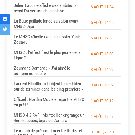
Julien Laporte affiche ses ambitions
6 AOÛT, 11:34
avant l’ouverture de la saison
La Butte paillade lance sa saion avant
5 AOÛT, 14:25
MHSC-Dijon
Le MHSC s’invite dans le dossier Yanis
5 AOÛT, 12:36
Zouaoui
MHSC : l’effectif est le plus jeune de la
4 AOÛT, 13:30
Ligue 2
Zoumana Camara : « J’ai aimé le
3 AOÛT, 14:29
contenu collectif »
Laurent Nicollin : « L’objectif, c’est bien
3 AOÛT, 13:32
sûr de terminer dans les cinq premiers »
Officiel : Nordan Mukiele rejoint le MHSC
1 AOÛT, 20:12
en prêt !
MHSC 4-2 RAF : Montpellier engrange un
1 AOÛT, 19:57
4ème succès, bijou de Camara
Le match de préparation entre Rodez et
31 JUIL, 22:43